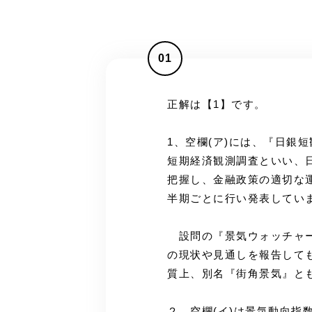
01
正解は【1】です。
1、空欄(ア)には、『日銀
短期経済観測調査といい、
把握し、金融政策の適切な
半期ごとに行い発表してい
設問の『景気ウォッチャー
の現状や見通しを報告して
質上、別名『街角景気』と
２、空欄(イ)は景気動向指