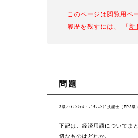
このページは閲覧用ペ
履歴を残すには、 「
新
問題
3級ﾌｧｲﾅﾝｼｬﾙ・ﾌﾟﾗﾝﾆﾝｸﾞ技能士（FP
下記は、経済用語についてま
切なものはどれか。