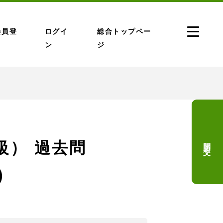
会員登
ログイ
総合トップペー
ン
ジ
問題文
3級） 過去問
)