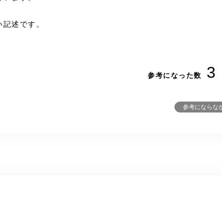
い記述です。
3
参考になった数
参考にならな