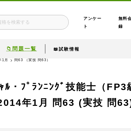
アンケー
無料
ト
録
📁問題一覧
📖試験情報
年1月
問63 （実技 問63）
ﾝｼｬﾙ・ﾌﾟﾗﾝﾆﾝｸﾞ技能士（FP
2014年1月
問63 (実技 問63