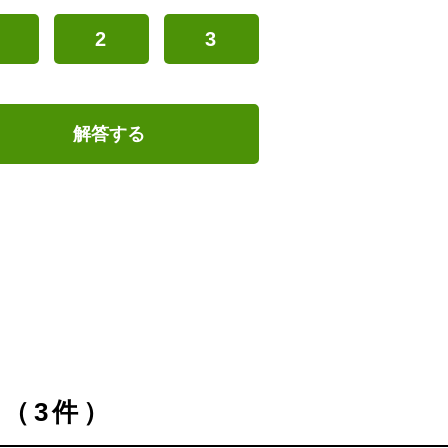
2
3
解答する
（3件）