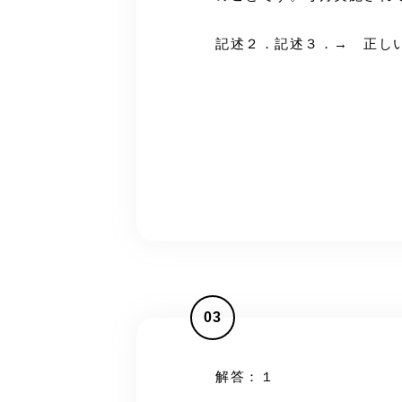
記述２．記述３．→ 正し
03
解答：１