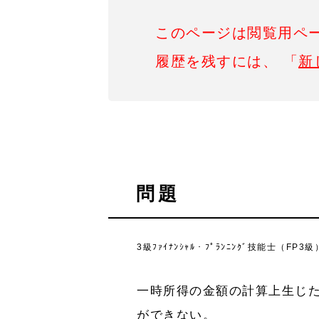
このページは閲覧用ペ
履歴を残すには、 「
新
問題
3級ﾌｧｲﾅﾝｼｬﾙ・ﾌﾟﾗﾝﾆﾝｸﾞ技能士（FP
一時所得の金額の計算上生じ
ができない。