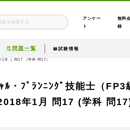
アンケー
無料
ト
録
📁問題一覧
📖試験情報
年1月
問17 （学科 問17）
ﾝｼｬﾙ・ﾌﾟﾗﾝﾆﾝｸﾞ技能士（FP
2018年1月
問17 (学科 問17