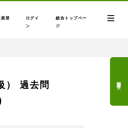
会員登
ログイ
総合トップペー
ン
ジ
問題文
3級） 過去問
)